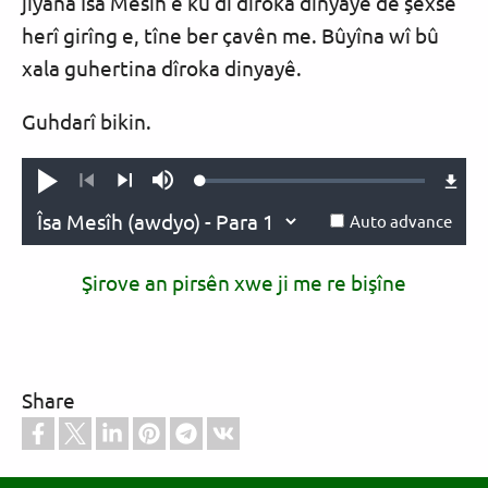
jiyana Îsa Mesîh ê ku di dîroka dinyayê de şexsê
herî girîng e, tîne ber çavên me. Bûyîna wî bû
xala guhertina dîroka dinyayê.
Guhdarî bikin.
Loaded
:
Vêxîne
Mute
0.64%
Previous
Next
Auto advance
Şirove an pirsên xwe ji me re bişîne
Share