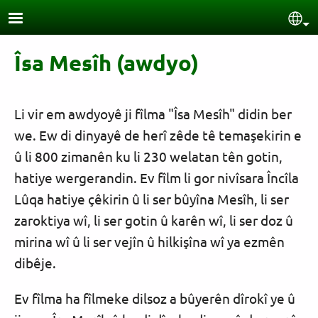
Skip to main content
Sel
Îsa Mesîh (awdyo)
Li vir em awdyoyê ji fîlma "Îsa Mesîh" didin ber
we. Ew di dinyayê de herî zêde tê temaşekirin e
û li 800 zimanên ku li 230 welatan tên gotin,
hatiye wergerandin. Ev fîlm li gor nivîsara Încîla
Lûqa hatiye çêkirin û li ser bûyîna Mesîh, li ser
zaroktiya wî, li ser gotin û karên wî, li ser doz û
mirina wî û li ser vejîn û hilkişîna wî ya ezmên
dibêje.
Ev fîlma ha fîlmeke dilsoz a bûyerên dîrokî ye û